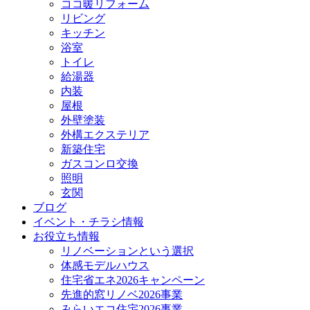
ココ暖リフォーム
リビング
キッチン
浴室
トイレ
給湯器
内装
屋根
外壁塗装
外構エクステリア
新築住宅
ガスコンロ交換
照明
玄関
ブログ
イベント・チラシ情報
お役立ち情報
リノベーションという選択
体感モデルハウス
住宅省エネ2026キャンペーン
先進的窓リノベ2026事業
みらいエコ住宅2026事業