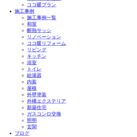
ココ暖プラン
施工事例
施工事例一覧
和室
断熱サッシ
リノベーション
ココ暖リフォーム
リビング
キッチン
浴室
トイレ
給湯器
内装
屋根
外壁塗装
外構エクステリア
新築住宅
ガスコンロ交換
照明
玄関
ブログ