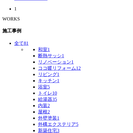
1
WORKS
施工事例
全て
81
和室
1
断熱サッシ
1
リノベーション
1
ココ暖リフォーム
12
リビング
1
キッチン
1
浴室
5
トイレ
10
給湯器
35
内装
2
屋根
2
外壁塗装
1
外構エクステリア
5
新築住宅
3