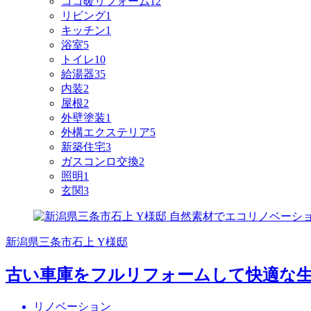
ココ暖リフォーム
12
リビング
1
キッチン
1
浴室
5
トイレ
10
給湯器
35
内装
2
屋根
2
外壁塗装
1
外構エクステリア
5
新築住宅
3
ガスコンロ交換
2
照明
1
玄関
3
新潟県三条市石上 Y様邸
古い車庫をフルリフォームして快適な
リノベーション