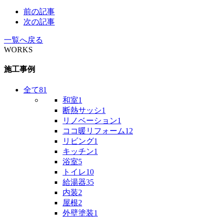
前の記事
次の記事
一覧へ戻る
WORKS
施工事例
全て
81
和室
1
断熱サッシ
1
リノベーション
1
ココ暖リフォーム
12
リビング
1
キッチン
1
浴室
5
トイレ
10
給湯器
35
内装
2
屋根
2
外壁塗装
1