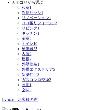
カテゴリから選ぶ
和室
1
断熱サッシ
1
リノベーション
1
ココ暖リフォーム
12
リビング
1
キッチン
1
浴室
5
トイレ
10
給湯器
35
内装
2
屋根
2
外壁塗装
1
外構エクステリア
5
新築住宅
3
ガスコンロ交換
2
照明
1
玄関
3
お客様の声
VOICE