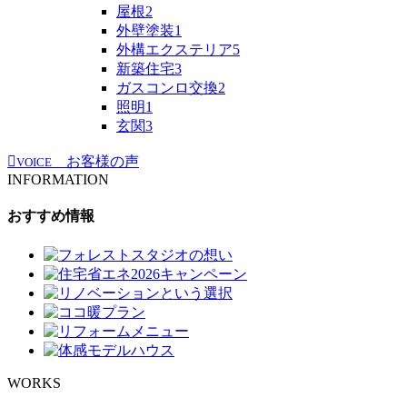
屋根
2
外壁塗装
1
外構エクステリア
5
新築住宅
3
ガスコンロ交換
2
照明
1
玄関
3
お客様の声
VOICE
INFORMATION
おすすめ情報
WORKS