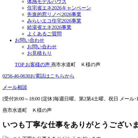
体感モデルハウス
住宅省エネ2026キャンペーン
先進的窓リノベ2026事業
みらいエコ住宅2026事業
給湯省エネ2026事業
よくあるご質問
お問い合わせ
お問い合わせ
お見積もり
TOP
お客様の声
燕市水道町 Ｋ様の声
0256-46-0630
お電話はこちらから
メール相談
[受付]8:00～18:00 [定休]毎週日曜、第2第4土曜、祝日
メール･
燕市水道町 Ｋ様の声
いつも丁寧な仕事をありがとうござい