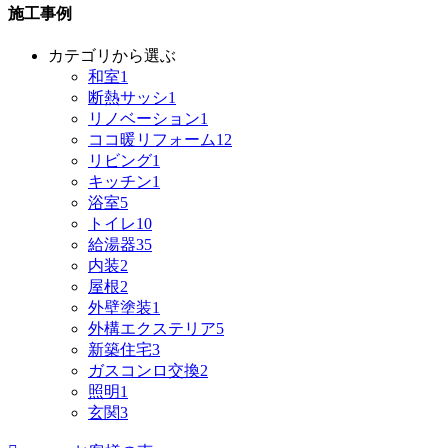
施工事例
カテゴリから選ぶ
和室
1
断熱サッシ
1
リノベーション
1
ココ暖リフォーム
12
リビング
1
キッチン
1
浴室
5
トイレ
10
給湯器
35
内装
2
屋根
2
外壁塗装
1
外構エクステリア
5
新築住宅
3
ガスコンロ交換
2
照明
1
玄関
3