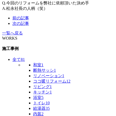
Q.今回のリフォームを弊社に依頼頂いた決め手
A.松永社長の人柄（笑）
前の記事
次の記事
一覧へ戻る
WORKS
施工事例
全て
81
和室
1
断熱サッシ
1
リノベーション
1
ココ暖リフォーム
12
リビング
1
キッチン
1
浴室
5
トイレ
10
給湯器
35
内装
2