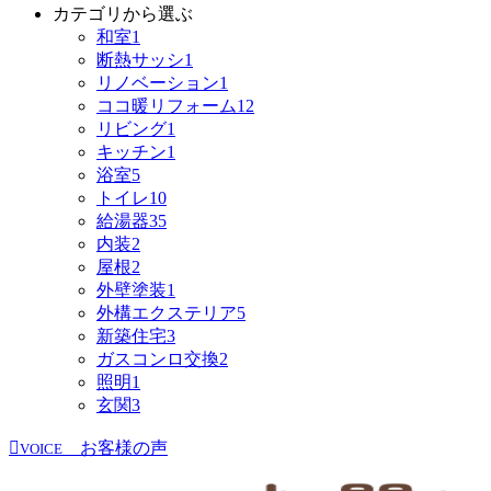
カテゴリから選ぶ
和室
1
断熱サッシ
1
リノベーション
1
ココ暖リフォーム
12
リビング
1
キッチン
1
浴室
5
トイレ
10
給湯器
35
内装
2
屋根
2
外壁塗装
1
外構エクステリア
5
新築住宅
3
ガスコンロ交換
2
照明
1
玄関
3
お客様の声
VOICE