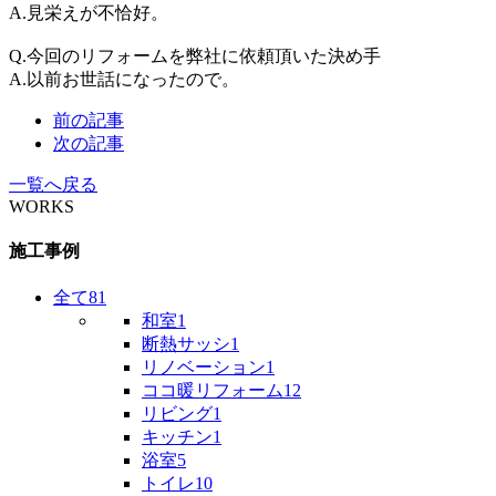
A.見栄えが不恰好。
Q.今回のリフォームを弊社に依頼頂いた決め手
A.以前お世話になったので。
前の記事
次の記事
一覧へ戻る
WORKS
施工事例
全て
81
和室
1
断熱サッシ
1
リノベーション
1
ココ暖リフォーム
12
リビング
1
キッチン
1
浴室
5
トイレ
10