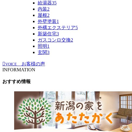
給湯器
35
内装
2
屋根
2
外壁塗装
1
外構エクステリア
5
新築住宅
3
ガスコンロ交換
2
照明
1
玄関
3
お客様の声
VOICE
INFORMATION
おすすめ情報