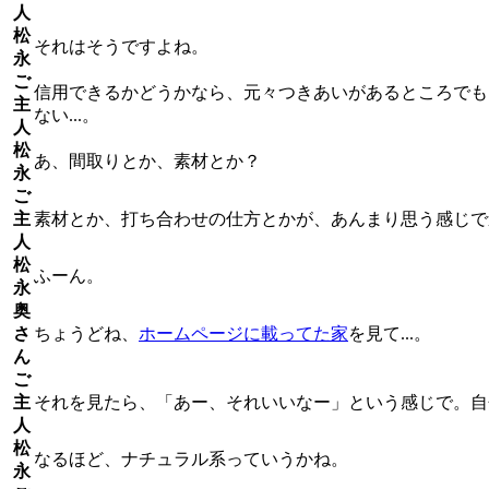
人
松
それはそうですよね。
永
ご
信用できるかどうかなら、元々つきあいがあるところでも
主
ない...。
人
松
あ、間取りとか、素材とか？
永
ご
主
素材とか、打ち合わせの仕方とかが、あんまり思う感じで
人
松
ふーん。
永
奥
さ
ちょうどね、
ホームページに載ってた家
を見て...。
ん
ご
主
それを見たら、「あー、それいいなー」という感じで。自
人
松
なるほど、ナチュラル系っていうかね。
永