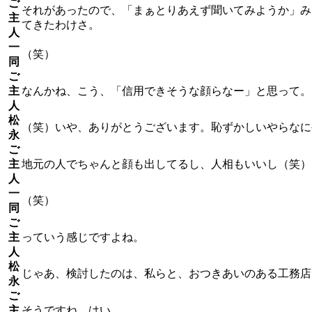
ご
それがあったので、「まぁとりあえず聞いてみようか」み
主
てきたわけさ。
人
一
（笑）
同
ご
主
なんかね、こう、「信用できそうな顔らなー」と思って。
人
松
（笑）いや、ありがとうございます。恥ずかしいやらなにや
永
ご
主
地元の人でちゃんと顔も出してるし、人相もいいし（笑）
人
一
（笑）
同
ご
主
っていう感じですよね。
人
松
じゃあ、検討したのは、私らと、おつきあいのある工務店
永
ご
主
そうですね、はい。