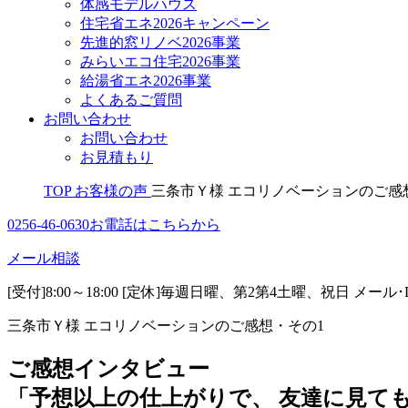
体感モデルハウス
住宅省エネ2026キャンペーン
先進的窓リノベ2026事業
みらいエコ住宅2026事業
給湯省エネ2026事業
よくあるご質問
お問い合わせ
お問い合わせ
お見積もり
TOP
お客様の声
三条市Ｙ様 エコリノベーションのご感
0256-46-0630
お電話はこちらから
メール相談
[受付]8:00～18:00 [定休]毎週日曜、第2第4土曜、祝日
メール･
三条市Ｙ様 エコリノベーションのご感想・その1
ご感想インタビュー
「予想以上の仕上がりで、 友達に見て