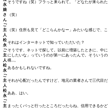
そうですね（笑）フラっと来られて。「どなたが来られた
永
娘
さ
（笑）
ん
ご
主
（笑）住所も見て「どこらんかなー」みたいな感じで、こ
人
松
それはインターネットで知っていただいた？
永
ご
そうです、ネットで探して。以前に増築したときに、中に
主
にしたいな」っていうのが第一にあったんで。そういうの
人
構...。
松
あるかもしれないですね。
永
ご
主
それが心配だったんですけど、地元の業者さんで三代目だ
人
松
ああ、はい。
永
ご
主
まったくパっと行ったところだったらね、信用できるかどう