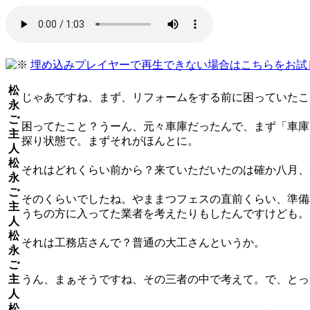
埋め込みプレイヤーで再生できない場合はこちらをお試
松
じゃあですね、まず、リフォームをする前に困っていたこ
永
ご
困ってたこと？うーん、元々車庫だったんで、まず「車庫
主
探り状態で。まずそれがほんとに。
人
松
それはどれくらい前から？来ていただいたのは確か八月、
永
ご
そのくらいでしたね。やままつフェスの直前くらい、準備
主
うちの方に入ってた業者を考えたりもしたんですけども。
人
松
それは工務店さんで？普通の大工さんというか。
永
ご
主
うん、まぁそうですね、その三者の中で考えて。で、とっ
人
松