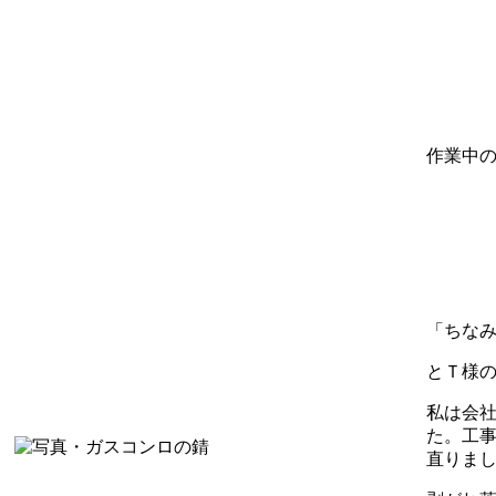
作業中
「ちな
とＴ様
私は会
た。工
直りま