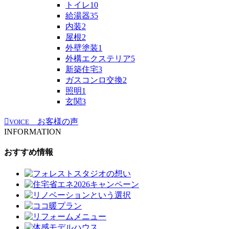
トイレ
10
給湯器
35
内装
2
屋根
2
外壁塗装
1
外構エクステリア
5
新築住宅
3
ガスコンロ交換
2
照明
1
玄関
3
お客様の声
VOICE
INFORMATION
おすすめ情報