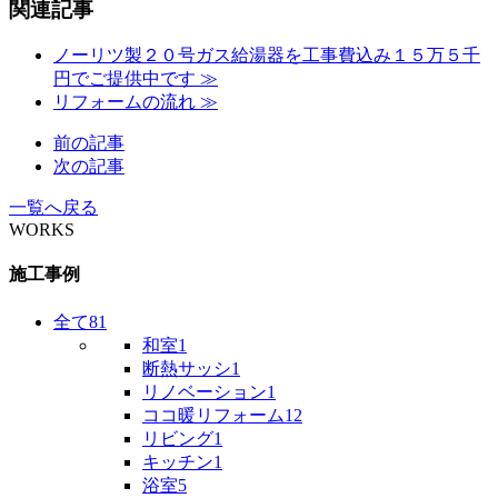
関連記事
ノーリツ製２０号ガス給湯器を工事費込み１５万５千
円でご提供中です ≫
リフォームの流れ ≫
前の記事
次の記事
一覧へ戻る
WORKS
施工事例
全て
81
和室
1
断熱サッシ
1
リノベーション
1
ココ暖リフォーム
12
リビング
1
キッチン
1
浴室
5