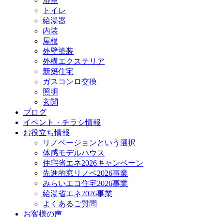
浴室
トイレ
給湯器
内装
屋根
外壁塗装
外構エクステリア
新築住宅
ガスコンロ交換
照明
玄関
ブログ
イベント・チラシ情報
お役立ち情報
リノベーションという選択
体感モデルハウス
住宅省エネ2026キャンペーン
先進的窓リノベ2026事業
みらいエコ住宅2026事業
給湯省エネ2026事業
よくあるご質問
お客様の声