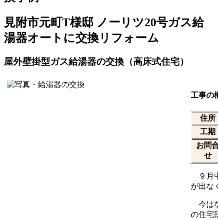
見附市元町T様邸 ノーリツ20号ガス給
湯器オートに交換リフォーム
屋外壁掛型ガス給湯器の交換（高床式住宅）
工事の
住所
工期
お問
せ
９月中
が出な
今はな
の住宅