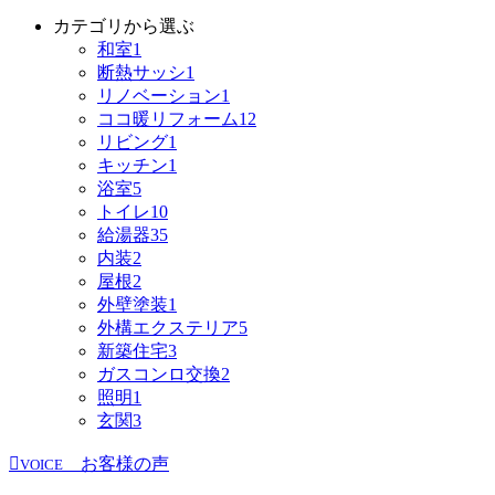
カテゴリから選ぶ
和室
1
断熱サッシ
1
リノベーション
1
ココ暖リフォーム
12
リビング
1
キッチン
1
浴室
5
トイレ
10
給湯器
35
内装
2
屋根
2
外壁塗装
1
外構エクステリア
5
新築住宅
3
ガスコンロ交換
2
照明
1
玄関
3
お客様の声
VOICE